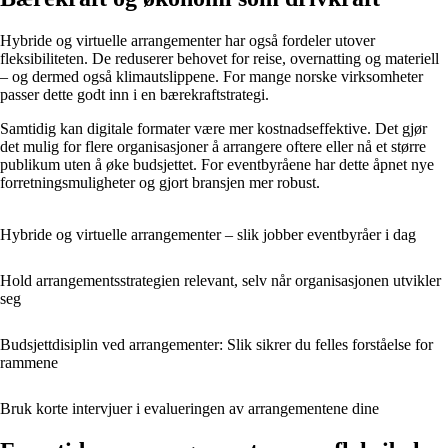
Hybride og virtuelle arrangementer har også fordeler utover
fleksibiliteten. De reduserer behovet for reise, overnatting og materiell
– og dermed også klimautslippene. For mange norske virksomheter
passer dette godt inn i en bærekraftstrategi.
Samtidig kan digitale formater være mer kostnadseffektive. Det gjør
det mulig for flere organisasjoner å arrangere oftere eller nå et større
publikum uten å øke budsjettet. For eventbyråene har dette åpnet nye
forretningsmuligheter og gjort bransjen mer robust.
Hybride og virtuelle arrangementer – slik jobber eventbyråer i dag
Hold arrangementsstrategien relevant, selv når organisasjonen utvikler
seg
Budsjettdisiplin ved arrangementer: Slik sikrer du felles forståelse for
rammene
Bruk korte intervjuer i evalueringen av arrangementene dine