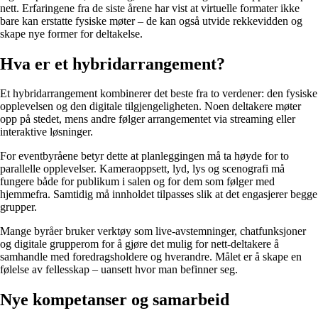
nett. Erfaringene fra de siste årene har vist at virtuelle formater ikke
bare kan erstatte fysiske møter – de kan også utvide rekkevidden og
skape nye former for deltakelse.
Hva er et hybridarrangement?
Et hybridarrangement kombinerer det beste fra to verdener: den fysiske
opplevelsen og den digitale tilgjengeligheten. Noen deltakere møter
opp på stedet, mens andre følger arrangementet via streaming eller
interaktive løsninger.
For eventbyråene betyr dette at planleggingen må ta høyde for to
parallelle opplevelser. Kameraoppsett, lyd, lys og scenografi må
fungere både for publikum i salen og for dem som følger med
hjemmefra. Samtidig må innholdet tilpasses slik at det engasjerer begge
grupper.
Mange byråer bruker verktøy som live-avstemninger, chatfunksjoner
og digitale grupperom for å gjøre det mulig for nett-deltakere å
samhandle med foredragsholdere og hverandre. Målet er å skape en
følelse av fellesskap – uansett hvor man befinner seg.
Nye kompetanser og samarbeid