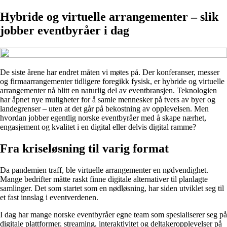
Hybride og virtuelle arrangementer – slik
jobber eventbyråer i dag
De siste årene har endret måten vi møtes på. Der konferanser, messer
og firmaarrangementer tidligere foregikk fysisk, er hybride og virtuelle
arrangementer nå blitt en naturlig del av eventbransjen. Teknologien
har åpnet nye muligheter for å samle mennesker på tvers av byer og
landegrenser – uten at det går på bekostning av opplevelsen. Men
hvordan jobber egentlig norske eventbyråer med å skape nærhet,
engasjement og kvalitet i en digital eller delvis digital ramme?
Fra kriseløsning til varig format
Da pandemien traff, ble virtuelle arrangementer en nødvendighet.
Mange bedrifter måtte raskt finne digitale alternativer til planlagte
samlinger. Det som startet som en nødløsning, har siden utviklet seg til
et fast innslag i eventverdenen.
I dag har mange norske eventbyråer egne team som spesialiserer seg på
digitale plattformer, streaming, interaktivitet og deltakeropplevelser på