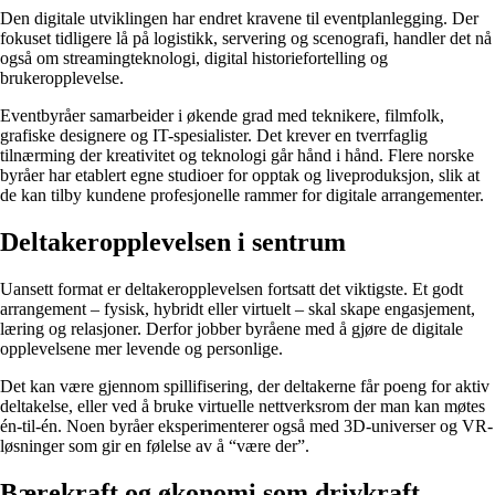
Den digitale utviklingen har endret kravene til eventplanlegging. Der
fokuset tidligere lå på logistikk, servering og scenografi, handler det nå
også om streamingteknologi, digital historiefortelling og
brukeropplevelse.
Eventbyråer samarbeider i økende grad med teknikere, filmfolk,
grafiske designere og IT-spesialister. Det krever en tverrfaglig
tilnærming der kreativitet og teknologi går hånd i hånd. Flere norske
byråer har etablert egne studioer for opptak og liveproduksjon, slik at
de kan tilby kundene profesjonelle rammer for digitale arrangementer.
Deltakeropplevelsen i sentrum
Uansett format er deltakeropplevelsen fortsatt det viktigste. Et godt
arrangement – fysisk, hybridt eller virtuelt – skal skape engasjement,
læring og relasjoner. Derfor jobber byråene med å gjøre de digitale
opplevelsene mer levende og personlige.
Det kan være gjennom spillifisering, der deltakerne får poeng for aktiv
deltakelse, eller ved å bruke virtuelle nettverksrom der man kan møtes
én-til-én. Noen byråer eksperimenterer også med 3D-universer og VR-
løsninger som gir en følelse av å “være der”.
Bærekraft og økonomi som drivkraft