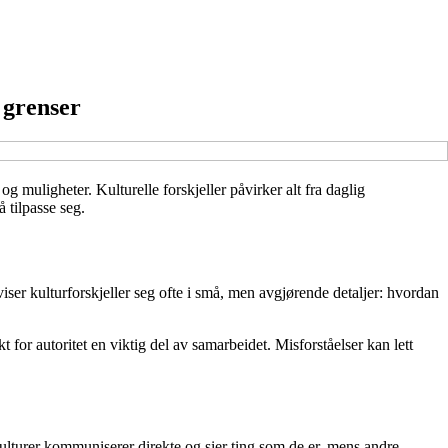
 grenser
 muligheter. Kulturelle forskjeller påvirker alt fra daglig
 tilpasse seg.
iser kulturforskjeller seg ofte i små, men avgjørende detaljer: hvordan
kt for autoritet en viktig del av samarbeidet. Misforståelser kan lett
ulturer kommuniserer direkte og sier ting som de er, mens andre