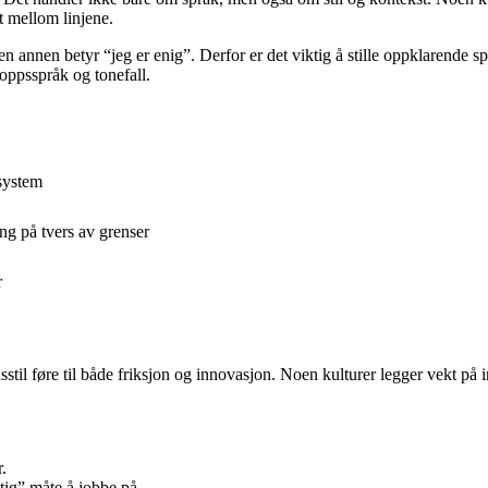
t mellom linjene.
 en annen betyr “jeg er enig”. Derfor er det viktig å stille oppklarende
oppsspråk og tonefall.
esystem
ing på tvers av grenser
r
stil føre til både friksjon og innovasjon. Noen kulturer legger vekt på i
.
ktig” måte å jobbe på.