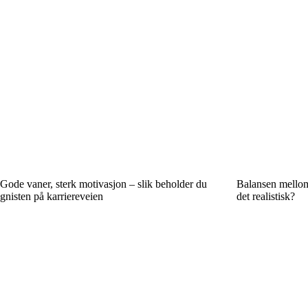
Gode vaner, sterk motivasjon – slik beholder du
Balansen mellom k
gnisten på karriereveien
det realistisk?