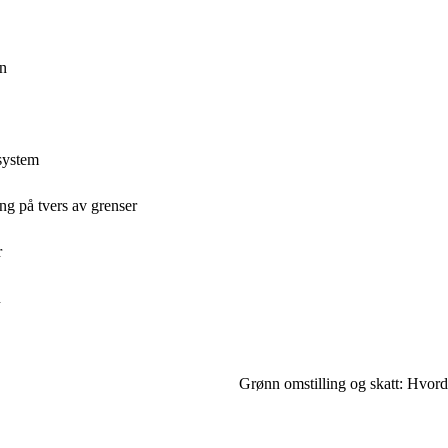
en
esystem
ing på tvers av grenser
r
n
Grønn omstilling og skatt: Hvord