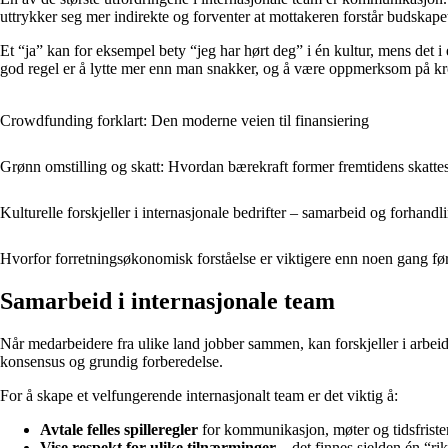
uttrykker seg mer indirekte og forventer at mottakeren forstår budskape
Et “ja” kan for eksempel bety “jeg har hørt deg” i én kultur, mens det i
god regel er å lytte mer enn man snakker, og å være oppmerksom på kr
Crowdfunding forklart: Den moderne veien til finansiering
Grønn omstilling og skatt: Hvordan bærekraft former fremtidens skatt
Kulturelle forskjeller i internasjonale bedrifter – samarbeid og forhandl
Hvorfor forretningsøkonomisk forståelse er viktigere enn noen gang fø
Samarbeid i internasjonale team
Når medarbeidere fra ulike land jobber sammen, kan forskjeller i arbeids
konsensus og grundig forberedelse.
For å skape et velfungerende internasjonalt team er det viktig å:
Avtale felles spilleregler
for kommunikasjon, møter og tidsfrister
Vise respekt for ulike tilnærminger
– det finnes sjelden én “ri