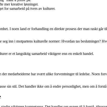
te mer kreative løsninger.
et for samarbeid på tvers av kulturer.
het. I noen land er forhandling en direkte prosess der man raskt går til
e seg inn i motpartens kulturelle normer: Hvordan tas beslutninger? Hv
lturer er et langsiktig samarbeid viktigere enn en enkelt handel.
der medarbeiderne har svært ulike forventninger til ledelse. Noen forven
tilpasse sin stil. Det handler ikke om å endre personlighet, men om å for
e
stadig viktigere kompetanse. Det handler om evnen til å forstå, tilpasse