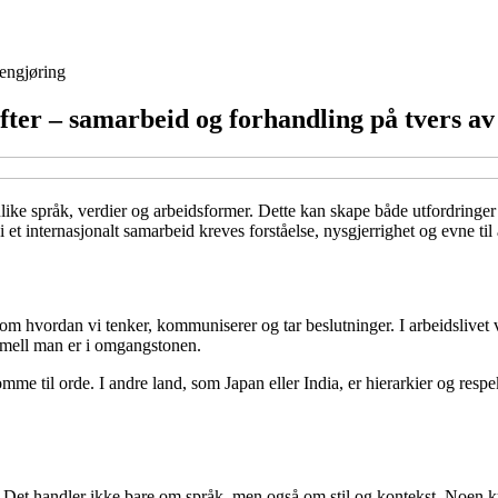
engjøring
ifter – samarbeid og forhandling på tvers av
ke språk, verdier og arbeidsformer. Dette kan skape både utfordringer og
t internasjonalt samarbeid kreves forståelse, nysgjerrighet og evne til å
om hvordan vi tenker, kommuniserer og tar beslutninger. I arbeidslivet v
rmell man er i omgangstonen.
komme til orde. I andre land, som Japan eller India, er hierarkier og respe
. Det handler ikke bare om språk, men også om stil og kontekst. Noen k