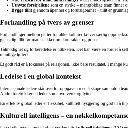
Utnytte forskjellene
som en styrke – mangfoldige team finner of
Bygge tillit
gjennom åpenhet og forutsigbarhet – tillit er grunnlag
Forhandling på tvers av grenser
Forhandlinger mellom parter fra ulike kulturer krever særlig oppmerksom
gjensidig tillit før man snakker om kontrakter og priser.
Tålmodighet og forberedelse er nøkkelen. Det kan være en fordel å sett
muntlige løfter?
Et godt råd er å fokusere på relasjonen, ikke bare resultatet. I mange ku
Ledelse i en global kontekst
Internasjonale ledere står overfor oppgaven med å skape samhold i team 
Andre foretrekker en leder som involverer og lytter.
En effektiv global leder er fleksibel, kulturelt nysgjerrig og god til å 
Kulturell intelligens – en nøkkelkompetans
I en stadig mer sammenkoblet verden blir
kulturell intelligens
(CQ) en 