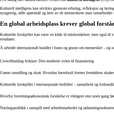
Kulturell intelligens kan utvikles gjennom erfaring, refleksjon og læri
nysgjerrig, stille spørsmål og lære av de menneskene man samarbeider
En global arbeidsplass krever global forståe
Kulturelle forskjeller kan være en kilde til misforståelser, men også ti
resultater.
Å arbeide internasjonalt handler i bunn og grunn om mennesker – og om 
Crowdfunding forklart: Den moderne veien til finansiering
Grønn omstilling og skatt: Hvordan bærekraft former fremtidens skatt
Kulturelle forskjeller i internasjonale bedrifter – samarbeid og forhandl
Hvorfor forretningsøkonomisk forståelse er viktigere enn noen gang fø
Næringspolitikk i samspill med arbeidsmarkedet og utdanningssektore