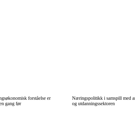
ngsøkonomisk forståelse er
Næringspolitikk i samspill med 
en gang før
og utdanningssektoren