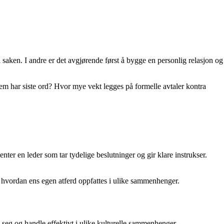
 saken. I andre er det avgjørende først å bygge en personlig relasjon og
em har siste ord? Hvor mye vekt legges på formelle avtaler kontra
ter en leder som tar tydelige beslutninger og gir klare instrukser.
stå hvordan ens egen atferd oppfattes i ulike sammenhenger.
 seg og handle effektivt i ulike kulturelle sammenhenger.