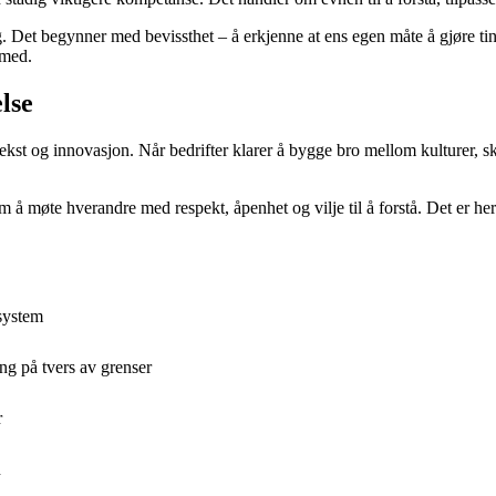
ng. Det begynner med bevissthet – å erkjenne at ens egen måte å gjøre ti
 med.
lse
l vekst og innovasjon. Når bedrifter klarer å bygge bro mellom kulturer, 
å møte hverandre med respekt, åpenhet og vilje til å forstå. Det er he
esystem
ing på tvers av grenser
r
n