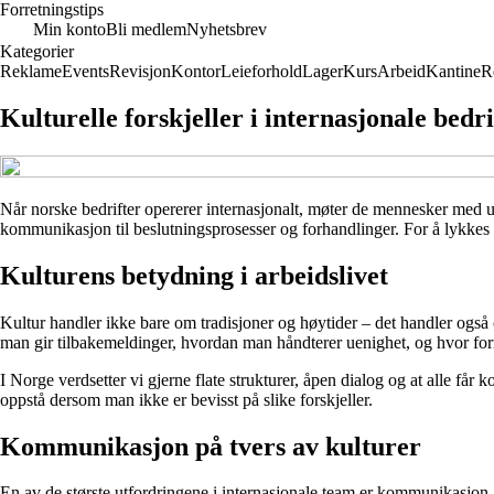
Forretningstips
Min konto
Bli medlem
Nyhetsbrev
Kategorier
Reklame
Events
Revisjon
Kontor
Leieforhold
Lager
Kurs
Arbeid
Kantine
R
Kulturelle forskjeller i internasjonale bedr
Når norske bedrifter opererer internasjonalt, møter de mennesker med uli
kommunikasjon til beslutningsprosesser og forhandlinger. For å lykkes i e
Kulturens betydning i arbeidslivet
Kultur handler ikke bare om tradisjoner og høytider – det handler også 
man gir tilbakemeldinger, hvordan man håndterer uenighet, og hvor fo
I Norge verdsetter vi gjerne flate strukturer, åpen dialog og at alle får 
oppstå dersom man ikke er bevisst på slike forskjeller.
Kommunikasjon på tvers av kulturer
En av de største utfordringene i internasjonale team er kommunikasjon