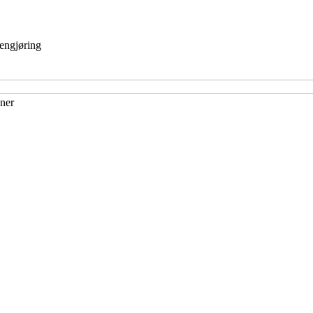
engjøring
aner