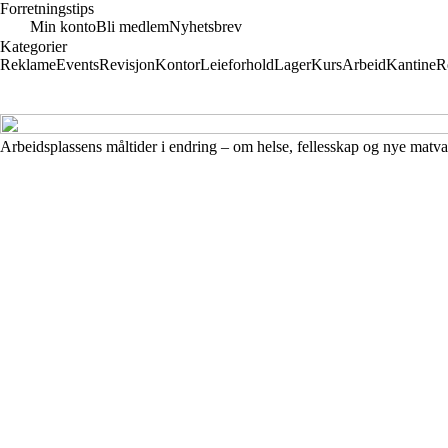
Forretningstips
Min konto
Bli medlem
Nyhetsbrev
Kategorier
Reklame
Events
Revisjon
Kontor
Leieforhold
Lager
Kurs
Arbeid
Kantine
R
Arbeidsplassens måltider i endring – om helse, fellesskap og nye matv