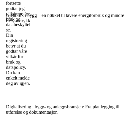
fortsette
godtar jeg
vilkårene for
Gjenbruk i bygg – en nøkkel til lavere energiforbruk og mindre
bruk og
CO₂-avtrykk
databeskyttel
se.
Din
registrering
betyr at du
godtar våre
vilkår for
bruk og
datapolicy.
Du kan
enkelt melde
deg av igjen.
Digitalisering i bygg- og anleggsbransjen: Fra planlegging til
utførelse og dokumentasjon