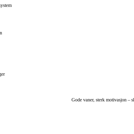
esystem
en
ger
Gode vaner, sterk motivasjon – sl