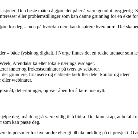
lasjoner. Den beste måten å gjøre det på er å være genuint nysgjerrig.
s interesser eller problemstillinger som kan danne grunnlag for en ekte fo
jøre for deg – men på hvordan dere kan inspirere hverandre. Det skaper t
– både fysisk og digitalt. I Norge finnes det en rekke arenaer som legge
Week, Arendalsuka eller lokale næringslivsdager.
gerer møter og frokostseminarer på tvers av sektorer.
 gründere, frilansere og etablerte bedrifter deler kontor og ideer.
 eller webinarer.
pørsmål, del erfaringer, og vær åpen for å lære noe nytt.
jelpe deg, må du også være villig til å bidra. Del kunnskap, anbefal kont
het som kan passe deg.
ere to personer for hverandre eller gi tilbakemelding på et prosjekt. Over