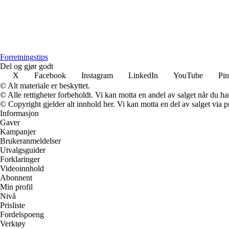
Forretningstips
Del og gjør godt
X
Facebook
Instagram
LinkedIn
YouTube
Pin
© Alt materiale er beskyttet.
© Alle rettigheter forbeholdt. Vi kan motta en andel av salget når du h
© Copyright gjelder alt innhold her. Vi kan motta en del av salget via pr
Informasjon
Gaver
Kampanjer
Brukeranmeldelser
Utvalgsguider
Forklaringer
Videoinnhold
Abonnent
Min profil
Nivå
Prisliste
Fordelspoeng
Verktøy