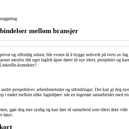
engjøring
orbindelser mellom bransjer
rivat og offentlig sektor, blir evnen til å bygge nettverk på tvers av fag
lasjoner utenfor ditt eget fagfelt åpne dører til nye ideer, prosjekter og
g LinkedIn-kontakter?
ndre perspektiver, arbeidsmetoder og utfordringer. Det kan gi deg nye 
p i møtet mellom ulike fagmiljøer: når en ingeniør samarbeider med e
ten, gjør deg mer synlig og kan føre til samarbeid som ellers ikke ville o
r høyt.
tkort