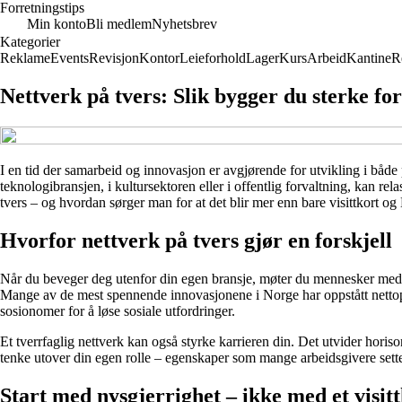
Forretningstips
Min konto
Bli medlem
Nyhetsbrev
Kategorier
Reklame
Events
Revisjon
Kontor
Leieforhold
Lager
Kurs
Arbeid
Kantine
R
Nettverk på tvers: Slik bygger du sterke f
I en tid der samarbeid og innovasjon er avgjørende for utvikling i både p
teknologibransjen, i kultursektoren eller i offentlig forvaltning, kan re
tvers – og hvordan sørger man for at det blir mer enn bare visittkort o
Hvorfor nettverk på tvers gjør en forskjell
Når du beveger deg utenfor din egen bransje, møter du mennesker med a
Mange av de mest spennende innovasjonene i Norge har oppstått nettop
sosionomer for å løse sosiale utfordringer.
Et tverrfaglig nettverk kan også styrke karrieren din. Det utvider horison
tenke utover din egen rolle – egenskaper som mange arbeidsgivere sette
Start med nysgjerrighet – ikke med et visit