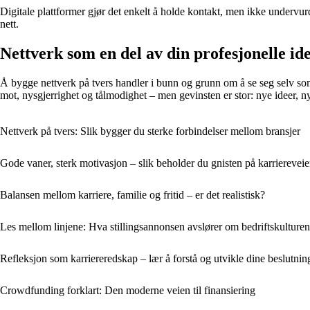
Digitale plattformer gjør det enkelt å holde kontakt, men ikke undervur
nett.
Nettverk som en del av din profesjonelle ide
Å bygge nettverk på tvers handler i bunn og grunn om å se seg selv som
mot, nysgjerrighet og tålmodighet – men gevinsten er stor: nye ideer, n
Nettverk på tvers: Slik bygger du sterke forbindelser mellom bransjer
Gode vaner, sterk motivasjon – slik beholder du gnisten på karrierevei
Balansen mellom karriere, familie og fritid – er det realistisk?
Les mellom linjene: Hva stillingsannonsen avslører om bedriftskulturen
Refleksjon som karriereredskap – lær å forstå og utvikle dine beslutnin
Crowdfunding forklart: Den moderne veien til finansiering