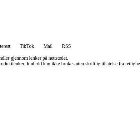
terest
TikTok
Mail
RSS
andler gjennom lenker på nettstedet.
oduktlenker. Innhold kan ikke brukes uten skriftlig tillatelse fra rettigh