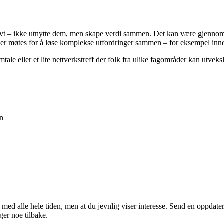
tivt – ikke utnytte dem, men skape verdi sammen. Det kan være gjennom 
er møtes for å løse komplekse utfordringer sammen – for eksempel innen 
ale eller et lite nettverkstreff der folk fra ulike fagområder kan utveksl
en
med alle hele tiden, men at du jevnlig viser interesse. Send en oppdaterin
ger noe tilbake.