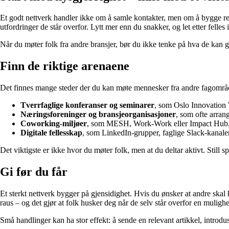
Et godt nettverk handler ikke om å samle kontakter, men om å bygge re
utfordringer de står overfor. Lytt mer enn du snakker, og let etter felle
Når du møter folk fra andre bransjer, bør du ikke tenke på hva de kan g
Finn de riktige arenaene
Det finnes mange steder der du kan møte mennesker fra andre fagområder 
Tverrfaglige konferanser og seminarer
, som Oslo Innovation 
Næringsforeninger og bransjeorganisasjoner
, som ofte arran
Coworking-miljøer
, som MESH, Work-Work eller Impact Hub, der
Digitale fellesskap
, som LinkedIn-grupper, faglige Slack-kanaler
Det viktigste er ikke hvor du møter folk, men at du deltar aktivt. Still s
Gi før du får
Et sterkt nettverk bygger på gjensidighet. Hvis du ønsker at andre skal h
raus – og det gjør at folk husker deg når de selv står overfor en mulig
Små handlinger kan ha stor effekt: å sende en relevant artikkel, introdus