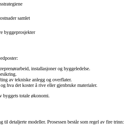
sstrategiene
kostnader samlet
re byggeprosjekter
edposter:
ntreprenørarbeid, installasjoner og byggeledelse.
rsikring.
ting av tekniske anlegg og overflater.
og hva det koster å rive eller gjenbruke materialer.
av byggets totale økonomi.
 til detaljerte modeller. Prosessen består som regel av fire trinn: