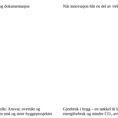
e og dokumentasjon
Når innovasjon blir en del av vir
lle: Ansvar, oversikt og
Gjenbruk i bygg – en nøkkel til l
om små og store byggeprosjekter
energiforbruk og mindre CO₂-av