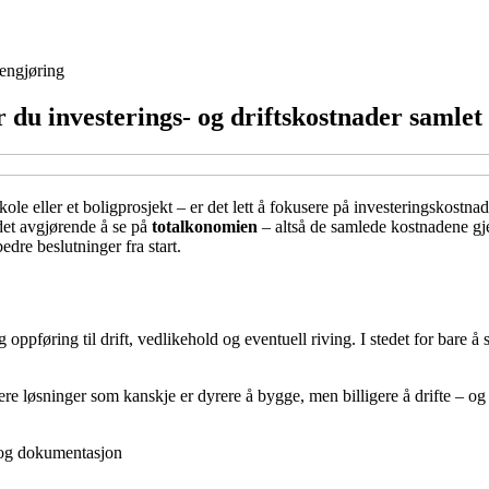
engjøring
 du investerings- og driftskostnader samlet
e eller et boligprosjekt – er det lett å fokusere på investeringskostnaden
 det avgjørende å se på
totalkonomien
– altså de samlede kostnadene gje
edre beslutninger fra start.
 oppføring til drift, vedlikehold og eventuell riving. I stedet for bare
sere løsninger som kanskje er dyrere å bygge, men billigere å drifte – 
e og dokumentasjon