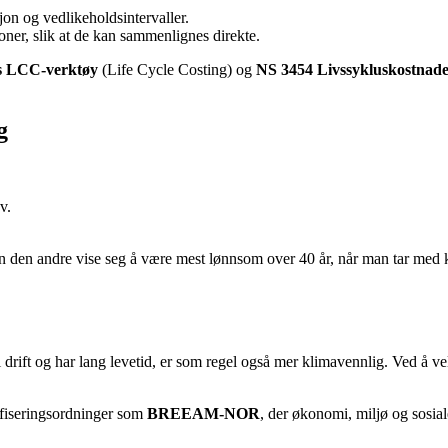
sjon og vedlikeholdsintervaller.
roner, slik at de kan sammenlignes direkte.
s LCC-verktøy
(Life Cycle Costing) og
NS 3454 Livssykluskostnade
g
v.
 kan den andre vise seg å være mest lønnsom over 40 år, når man tar med 
rift og har lang levetid, er som regel også mer klimavennlig. Ved å vel
ifiseringsordninger som
BREEAM-NOR
, der økonomi, miljø og sosiale