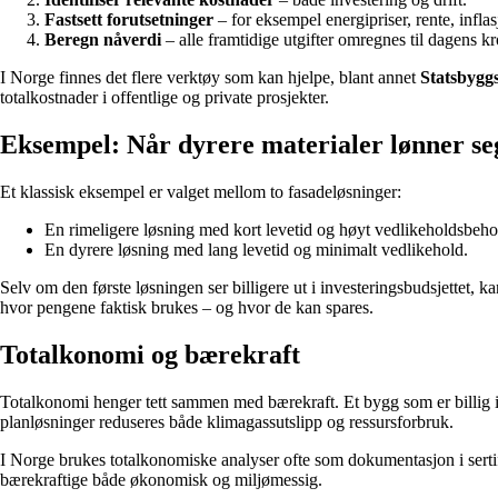
Fastsett forutsetninger
– for eksempel energipriser, rente, infla
Beregn nåverdi
– alle framtidige utgifter omregnes til dagens k
I Norge finnes det flere verktøy som kan hjelpe, blant annet
Statsbygg
totalkostnader i offentlige og private prosjekter.
Eksempel: Når dyrere materialer lønner se
Et klassisk eksempel er valget mellom to fasadeløsninger:
En rimeligere løsning med kort levetid og høyt vedlikeholdsbeho
En dyrere løsning med lang levetid og minimalt vedlikehold.
Selv om den første løsningen ser billigere ut i investeringsbudsjettet,
hvor pengene faktisk brukes – og hvor de kan spares.
Totalkonomi og bærekraft
Totalkonomi henger tett sammen med bærekraft. Et bygg som er billig i d
planløsninger reduseres både klimagassutslipp og ressursforbruk.
I Norge brukes totalkonomiske analyser ofte som dokumentasjon i sert
bærekraftige både økonomisk og miljømessig.