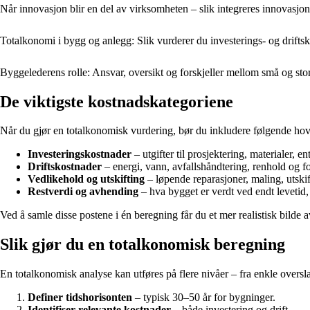
Når innovasjon blir en del av virksomheten – slik integreres innovasjon
Totalkonomi i bygg og anlegg: Slik vurderer du investerings- og drifts
Byggelederens rolle: Ansvar, oversikt og forskjeller mellom små og sto
De viktigste kostnadskategoriene
Når du gjør en totalkonomisk vurdering, bør du inkludere følgende hov
Investeringskostnader
– utgifter til prosjektering, materialer, e
Driftskostnader
– energi, vann, avfallshåndtering, renhold og fo
Vedlikehold og utskifting
– løpende reparasjoner, maling, utskif
Restverdi og avhending
– hva bygget er verdt ved endt levetid, 
Ved å samle disse postene i én beregning får du et mer realistisk bilde 
Slik gjør du en totalkonomisk beregning
En totalkonomisk analyse kan utføres på flere nivåer – fra enkle overslag
Definer tidshorisonten
– typisk 30–50 år for bygninger.
Identifiser relevante kostnader
– både investering og drift.