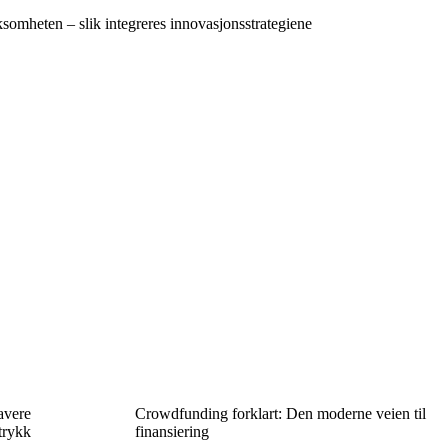
ksomheten – slik integreres innovasjonsstrategiene
avere
Crowdfunding forklart: Den moderne veien til
trykk
finansiering