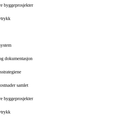
re byggeprosjekter
vtrykk
esystem
e og dokumentasjon
sstrategiene
kostnader samlet
re byggeprosjekter
vtrykk