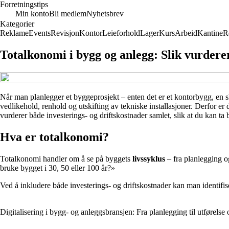
Forretningstips
Min konto
Bli medlem
Nyhetsbrev
Kategorier
Reklame
Events
Revisjon
Kontor
Leieforhold
Lager
Kurs
Arbeid
Kantine
R
Totalkonomi i bygg og anlegg: Slik vurderer
Når man planlegger et byggeprosjekt – enten det er et kontorbygg, en skol
vedlikehold, renhold og utskifting av tekniske installasjoner. Derfor er
vurderer både investerings- og driftskostnader samlet, slik at du kan ta b
Hva er totalkonomi?
Totalkonomi handler om å se på byggets
livssyklus
– fra planlegging og
bruke bygget i 30, 50 eller 100 år?»
Ved å inkludere både investerings- og driftskostnader kan man identifi
Digitalisering i bygg- og anleggsbransjen: Fra planlegging til utførels